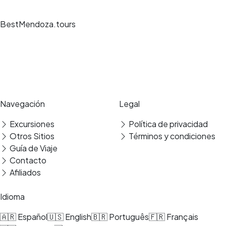
BestMendoza.tours
Experiencias de viaje únicas, guías expertos y reservas seguras en los
mejores destinos.
Pago seguro
Reseñas verificadas
Navegación
Legal
Excursiones
Política de privacidad
Otros Sitios
Términos y condiciones
Guía de Viaje
Contacto
Afiliados
Idioma
🇦🇷 Español
🇺🇸 English
🇧🇷 Português
🇫🇷 Français