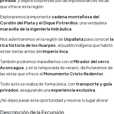
privada
, y déjate sorprender por las impresionantes vistas
que ofrece esta región.
Exploraremos la imponente
cadena montañosa del
Cordón del Plata y el Dique Potrerillos
, una verdadera
maravilla de la ingeniería hidráulica
.
Nos adentraremos en la región de
Uspallata
para conocer
la
rica historia de los Huarpes
, el pueblo indígena que habitó
estas tierras antes del
Imperio Inca
.
También podremos maravillarnos con el
Mirador del cerro
Aconcagua
, y en la temporada de verano, disfrutaremos de
las vistas que ofrece el
Monumento Cristo Redentor
.
Todo esto se realiza de forma única, con
transporte y guía
privados
, asegurando una
experiencia exclusiva
.
¡No dejes pasar esta oportunidad y reserva tu lugar ahora!
Descripción de la Excursión