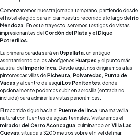
Comenzaremos nuestra jornada temprano, partiendo desde
el hotel elegido para iniciar nuestro recorrido a lo largo del
río
Mendoza
. En este trayecto, seremos testigos de vistas
impresionantes del
Cordón del Plata y el Dique
Potrerillos
.
La primera parada será en
Uspallata
, un antiguo
asentamiento de los aborígenes
Huarpes
y el punto más
austral del
Imperio Inca
. Desde aquí, nos dirigiremos a las
pintorescas villas de
Picheuta
,
Polvaredas, Punta de
Vacas
y al centro de esquí
Los Penitentes
, donde
opcionalmente podemos subir en aerosilla
(entrada no
incluida)
para admirar las vistas panorámicas.
El recorrido sigue hacia el
Puente del Inca
, una maravilla
natural con fuentes de aguas termales. Visitaremos el
mirador del Cerro Aconcagua
, culminando en
Villa Las
Cuevas
, situada a 3200 metros sobre el nivel del mar.