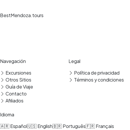
BestMendoza.tours
Experiencias de viaje únicas, guías expertos y reservas seguras en los
mejores destinos.
Pago seguro
Reseñas verificadas
Navegación
Legal
Excursiones
Política de privacidad
Otros Sitios
Términos y condiciones
Guía de Viaje
Contacto
Afiliados
Idioma
🇦🇷 Español
🇺🇸 English
🇧🇷 Português
🇫🇷 Français