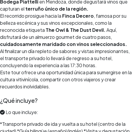
Bodega Piattelli
en Mendoza, donde degustará vinos que
capturan el
terruño único de la región.
El recorrido prosigue hacia la
Finca Decero
, famosa por su
belleza escénica y sus vinos excepcionales, como la
reconocida etiqueta
The Owl & The Dust Devil.
Aquí,
disfrutará de un almuerzo gourmet de cuatro pasos,
cuidadosamente maridado con vinos seleccionados.
Al finalizar un día repleto de sabores y vistas impresionantes,
el transporte privado lo llevará de regreso a su hotel,
concluyendo la experiencia a las 17:30 horas.
Este tour ofrece una oportunidad única para sumergirse en la
cultura vitivinícola, compartir con otros viajeros y crear
recuerdos inolvidables.
¿Qué incluye?
Lo que incluye:
*Transporte privado de ida y vuelta a su hotel (centro de la
ciudad) *Guía bilingüe (español/inglés) *Visita y degustación