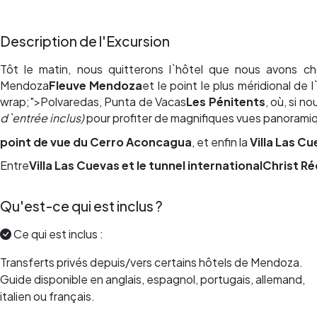
Description de l'Excursion
Tôt le matin, nous quitterons l`hôtel que nous avons c
Mendoza
Fleuve Mendoza
et le point le plus méridional de l
wrap;">Polvaredas, Punta de Vacas
Les Pénitents
, où, si n
d`entrée inclus)
pour profiter de magnifiques vues panorami
point de vue du Cerro Aconcagua
, et enfin la
Villa Las C
Entre
Villa Las Cuevas et le tunnel international
Christ R
Qu'est-ce qui est inclus ?
Ce qui est inclus :
Transferts privés depuis/vers certains hôtels de Mendoza.
Guide disponible en anglais, espagnol, portugais, allemand,
italien ou français.