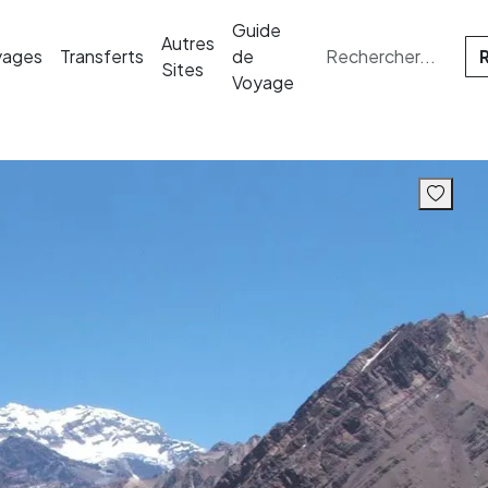
Guide
Autres
yages
Transferts
de
Sites
Voyage