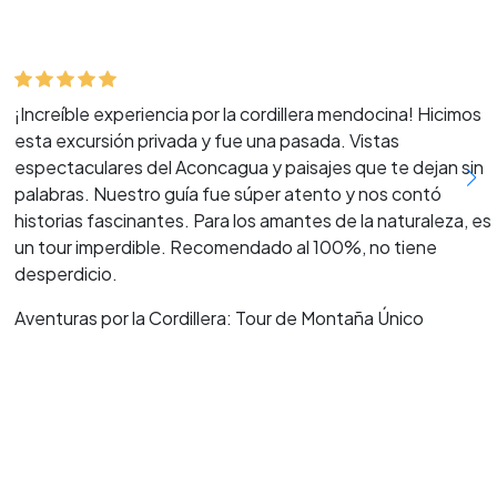
¡Increíble experiencia por la cordillera mendocina! Hicimos
esta excursión privada y fue una pasada. Vistas
espectaculares del Aconcagua y paisajes que te dejan sin
palabras. Nuestro guía fue súper atento y nos contó
historias fascinantes. Para los amantes de la naturaleza, es
un tour imperdible. Recomendado al 100%, no tiene
desperdicio.
Aventuras por la Cordillera: Tour de Montaña Único