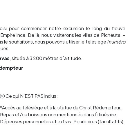
hoisi pour commencer notre excursion le long du fleuve
`Empire Inca. De là, nous visiterons les villas de Picheuta. -
ous le souhaitons, nous pouvons utiliser le télésiège
(numéro
ques.
uevas
, située à 3 200 mètres d`altitude.
édempteur
Ce qui N'EST PAS inclus :
*Accès au télésiège et à la statue du Christ Rédempteur.
Repas et/ou boissons non mentionnés dans l`itinéraire.
Dépenses personnelles et extras. Pourboires (facultatifs).